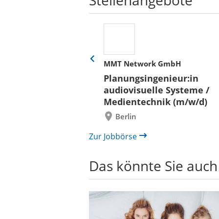
her
MMT Network GmbH
Eine
Folie
ür
Planungsingenieur:in
zurück
 und Bauen (BLB)
audiovisuelle Systeme /
/in (w/m/d)
Medientechnik (m/w/d)
/ Außenanlagen
Berlin
il /
bau
Zur Jobbörse
Das könnte Sie auch