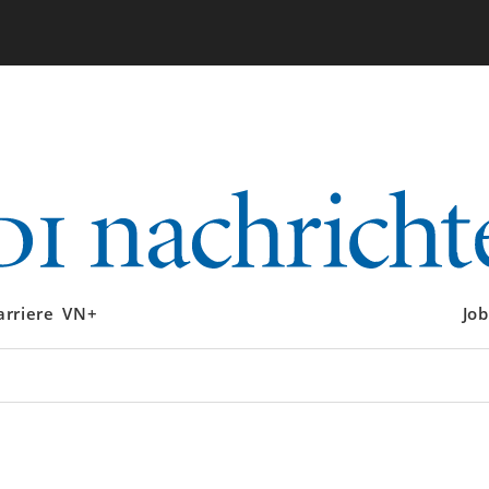
arriere
VN+
Job