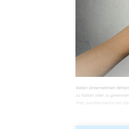
Vielen Unternehmen fehlen 
zu halten oder zu gewinnen
Foto: panthermedia.net /S