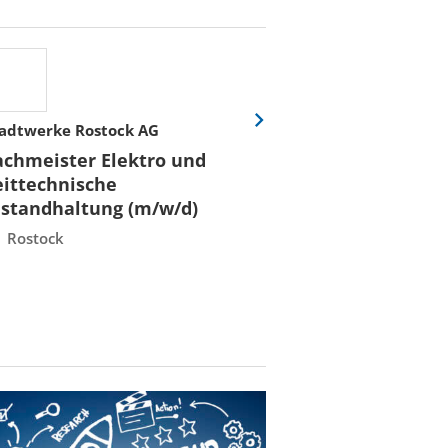
adtwerke Rostock AG
Stadtwerke Rost
Eine
Folie
achmeister Elektro und
Fachmeister E
vor
eittechnische
Leittechnisch
nstandhaltung (m/w/d)
Instandhaltun
Rostock
Rostock