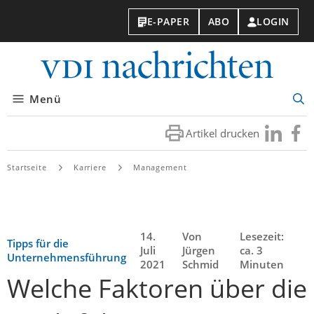
E-PAPER
ABO
LOGIN
VDI-
Nachri
Menü
Suc
öff
Artikel drucken
Besuchen
Besuc
Sie
Sie
uns
uns
Startseite
Karriere
Management
bei
bei
LinkedIn
Faceb
14.
Von
Lesezeit:
Tipps für die
Juli
Jürgen
ca. 3
Unternehmensführung
2021
Schmid
Minuten
Welche Faktoren über die