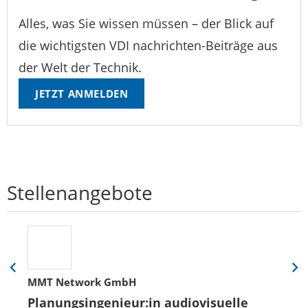
Alles, was Sie wissen müssen – der Blick auf
die wichtigsten VDI nachrichten-Beiträge aus
der Welt der Technik.
JETZT ANMELDEN
Stellenangebote
Eine
Eine
MMT Network GmbH
Folie
Folie
zurück
vor
Planungsingenieur:in audiovisuelle