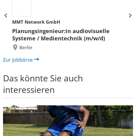
Eine
Eine
MMT Network GmbH
Folie
Folie
zurück
vor
Planungsingenieur:in audiovisuelle
Systeme / Medientechnik (m/w/d)
Berlin
Zur Jobbörse
Das könnte Sie auch
interessieren