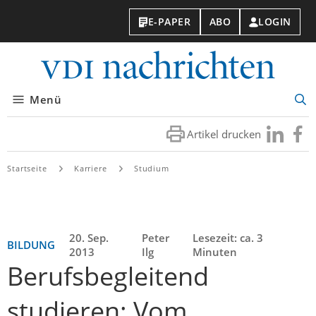
E-PAPER
ABO
LOGIN
VDI-
Nachri
Menü
Suc
öff
Artikel drucken
Besuchen
Besuc
Sie
Sie
uns
uns
Startseite
Karriere
Studium
bei
bei
LinkedIn
Faceb
20. Sep.
Peter
Lesezeit: ca. 3
BILDUNG
2013
Ilg
Minuten
Berufsbegleitend
studieren: Vom