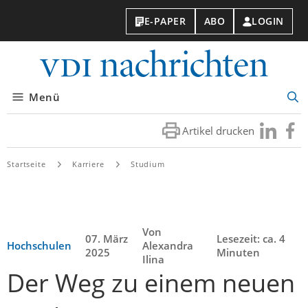
E-PAPER
ABO
LOGIN
VDI-
Nachri
Menü
Suc
öff
Artikel drucken
Besuchen
Besuc
Sie
Sie
uns
uns
Startseite
Karriere
Studium
bei
bei
LinkedIn
Faceb
Von
07. März
Lesezeit: ca. 4
Hochschulen
Alexandra
2025
Minuten
Ilina
Der Weg zu einem neuen