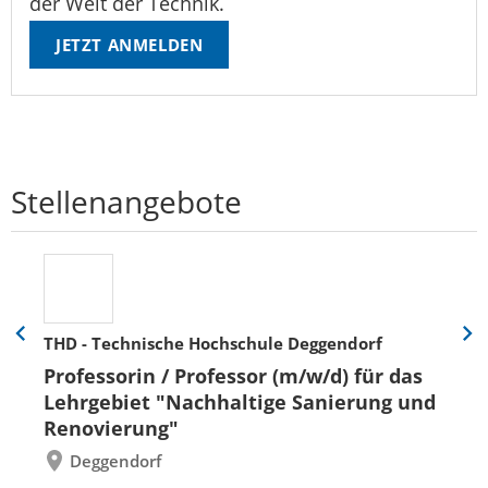
der Welt der Technik.
JETZT ANMELDEN
Stellenangebote
THD - Technische Hochschule Deggendorf
Eine
Eine
Folie
Folie
Professorin / Professor (m/w/d) für das
zurück
vor
Lehrgebiet "Nachhaltige Sanierung und
Renovierung"
Deggendorf