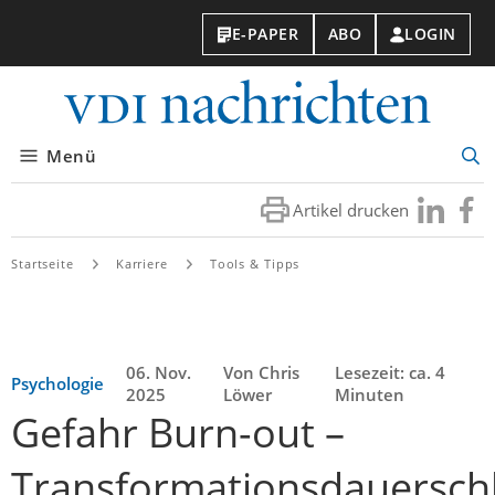
E-PAPER
ABO
LOGIN
VDI-
Nachri
Menü
Suc
öff
Artikel drucken
Besuchen
Besuc
Sie
Sie
uns
uns
Startseite
Karriere
Tools & Tipps
bei
bei
LinkedIn
Faceb
06. Nov.
Von Chris
Lesezeit: ca. 4
Psychologie
2025
Löwer
Minuten
Gefahr Burn-out –
Transformationsdauerschl