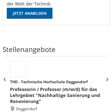
der Welt der Technik.
JETZT ANMELDEN
Stellenangebote
THD - Technische Hochschule Deggendorf
Eine
Eine
Folie
Folie
Professorin / Professor (m/w/d) für das
zurück
vor
Lehrgebiet "Nachhaltige Sanierung und
Renovierung"
Deggendorf