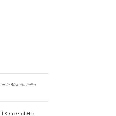
er in Rösrath. heiko-
ell & Co GmbH in