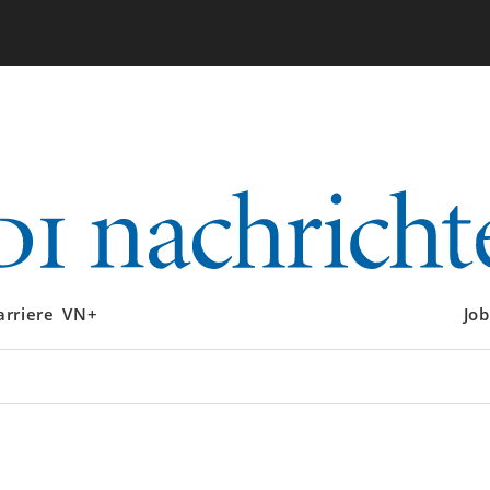
arriere
VN+
Job