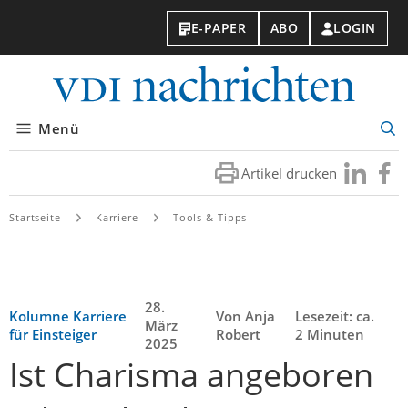
E-PAPER
ABO
LOGIN
VDI-
Nachri
Menü
Suc
öff
Artikel drucken
Besuchen
Besuc
Sie
Sie
uns
uns
Startseite
Karriere
Tools & Tipps
bei
bei
LinkedIn
Faceb
28.
Kolumne Karriere
Von Anja
Lesezeit: ca.
März
für Einsteiger
Robert
2 Minuten
2025
Ist Charisma angeboren