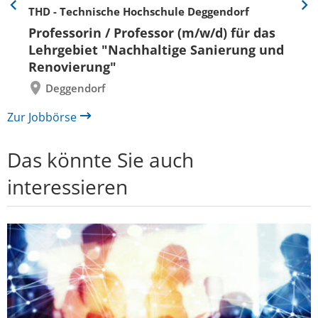
THD - Technische Hochschule Deggendorf
Eine
Eine
Folie
Folie
Professorin / Professor (m/w/d) für das
zurück
vor
Lehrgebiet "Nachhaltige Sanierung und
Renovierung"
Deggendorf
Zur Jobbörse
Das könnte Sie auch
interessieren