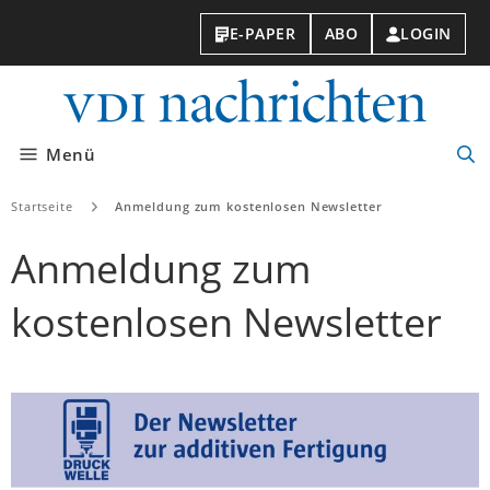
E-PAPER
ABO
LOGIN
VDI-
Nachri
Menü
Suc
öff
Startseite
Anmeldung zum kostenlosen Newsletter
Anmeldung zum
kostenlosen Newsletter