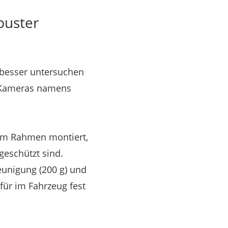
buster
e besser untersuchen
e Kameras namens
nem Rahmen montiert,
eschützt sind.
unigung (200 g) und
für im Fahrzeug fest