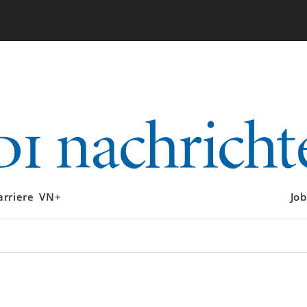
arriere
VN+
Job