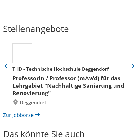
Stellenangebote
THD - Technische Hochschule Deggendorf
Eine
Eine
Folie
Folie
Professorin / Professor (m/w/d) für das
zurück
vor
Lehrgebiet "Nachhaltige Sanierung und
Renovierung"
Deggendorf
Zur Jobbörse
Das könnte Sie auch