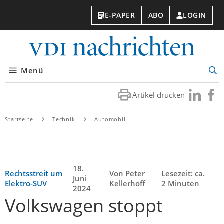
E-PAPER
ABO
LOGIN
VDI-
Nachri
Menü
Suc
öff
Artikel drucken
Besuchen
Besuc
Sie
Sie
uns
uns
Startseite
Technik
Automobil
bei
bei
LinkedIn
Faceb
18.
Rechtsstreit um
Von Peter
Lesezeit: ca.
Juni
Elektro-SUV
Kellerhoff
2 Minuten
2024
Volkswagen stoppt