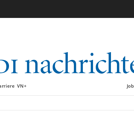
arriere
VN+
Job