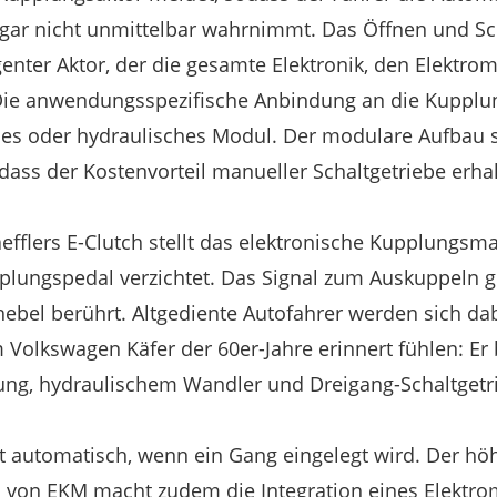
gar nicht unmittelbar wahrnimmt. Das Öffnen und Sc
genter Aktor, der die gesamte Elektronik, den Elektro
 Die anwendungsspezifische Anbindung an die Kupplun
es oder hydraulisches Modul. Der modulare Aufbau s
ass der Kostenvorteil manueller Schaltgetriebe erhal
efflers E-Clutch stellt das elektronische Kupplungs
pplungspedal verzichtet. Das Signal zum Auskuppeln g
hebel berührt. Altgediente Autofahrer werden sich d
m Volkswagen Käfer der 60er-Jahre erinnert fühlen: Er
ng, hydraulischem Wandler und Dreigang-Schaltgetr
t automatisch, wenn ein Gang eingelegt wird. Der hö
 von EKM macht zudem die Integration eines Elektro