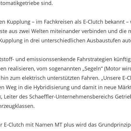
utomatikgetriebe sind.
en Kupplung – im Fachkreisen als E-Clutch bekannt – w
Beste aus zwei Welten miteinander verbinden und die
 Kupplung in drei unterschiedlichen Ausbaustufen aut
ftstoff- und emissionssenkende Fahrstrategien künfti
ben realisieren, vom sogenannten „Segeln“ (Motor wi
s hin zum elektrisch unterstützten Fahren. „Unsere E-
en Weg in die Hybridisierung und damit in neue Märk
nk, Leiter des Schaeffler-Unternehmensbereichs Getri
hrzeugklassen.
er E-Clutch mit Namen MT plus wird das Grundprinzip