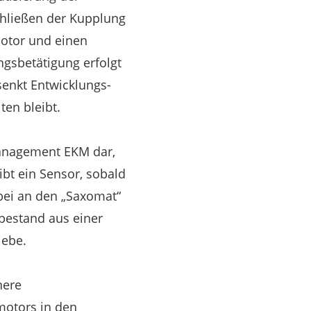
hließen der Kupplung
motor und einen
gsbetätigung erfolgt
enkt Entwicklungs-
ten bleibt.
management EKM dar,
ibt ein Sensor, sobald
abei an den „Saxomat“
 bestand aus einer
iebe.
here
motors in den