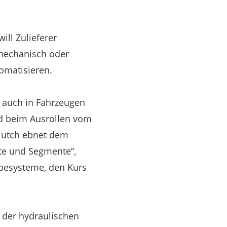
ill Zulieferer
 mechanisch oder
omatisieren.
g auch in Fahrzeugen
rd beim Ausrollen vom
Clutch ebnet dem
te und Segmente“,
ebesysteme, den Kurs
 der hydraulischen