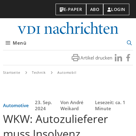
E-PAPER
ABO
LOGIN
VDI-
Nachri
Menü
Suc
öff
Artikel drucken
Besuchen
Besuc
Sie
Sie
uns
uns
Startseite
Technik
Automobil
bei
bei
LinkedIn
Faceb
23. Sep.
Von André
Lesezeit: ca. 1
Automotive
2024
Weikard
Minute
WKW: Autozulieferer
muss Insolvenz