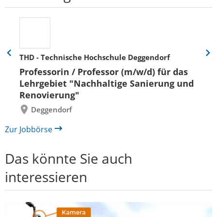
THD - Technische Hochschule Deggendorf
Eine
Eine
Folie
Folie
Professorin / Professor (m/w/d) für das
zurück
vor
Lehrgebiet "Nachhaltige Sanierung und
Renovierung"
Deggendorf
Zur Jobbörse
Das könnte Sie auch
interessieren