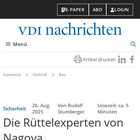
E-PAPER
ABO
LOGIN
VDI-
Nachri
Menü
Suc
öff
Artikel drucken
Besuchen
Besuc
Sie
Sie
uns
uns
Startseite
Technik
Bau
bei
bei
LinkedIn
Faceb
26. Aug.
Von Rudolf
Lesezeit: ca. 5
Sicherheit
2025
Stumberger
Minuten
Die Rüttelexperten von
Nagoya