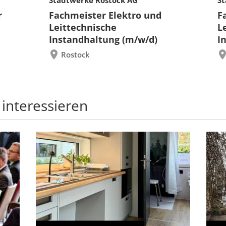
r
Fachmeister Elektro und
F
Leittechnische
L
Instandhaltung (m/w/d)
I
Rostock
 interessieren