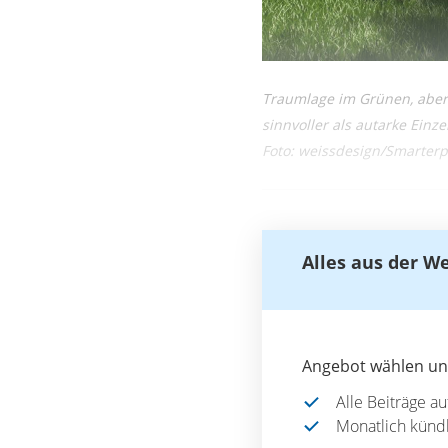
Traumlage im Grünen, aber
sinnvoller als autarke Einz
Foto: weissdesign/Smarter
Alles aus der W
Angebot wählen und
Alle Beiträge a
Monatlich künd