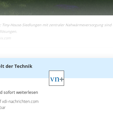
: Tiny-House-Siedlungen mit zentraler Nahwärmeversorgung sind e
ellösungen.
pix.com
elt der Technik
 sofort weiterlesen
uf vdi-nachrichten.com
bar