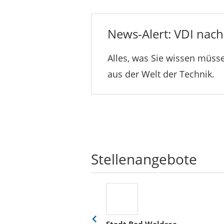
News-Alert: VDI nachr
Alles, was Sie wissen müsse
aus der Welt der Technik.
Stellenangebote
her
Stadt Bad Waldsee
Eine