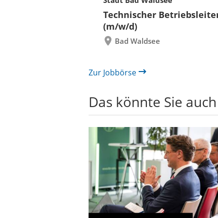
Folie
ür
Technischer Betriebsleite
zurück
 und Bauen (BLB)
(m/w/d)
re/innen
Bad Waldsee
itektur bzw.
rwesen mit
 Hochbau
Zur Jobbörse
Das könnte Sie auch