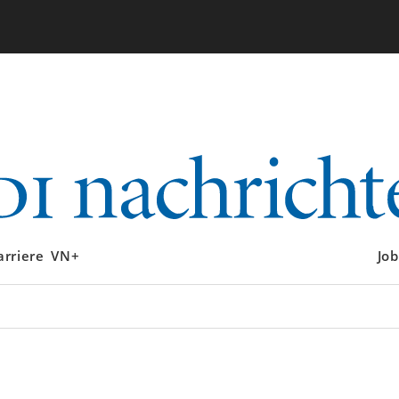
arriere
VN+
Job