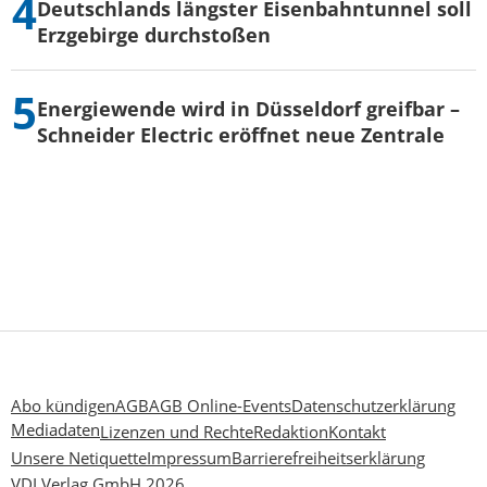
Deutschlands längster Eisenbahntunnel soll
Erzgebirge durchstoßen
Energiewende wird in Düsseldorf greifbar –
Schneider Electric eröffnet neue Zentrale
Abo kündigen
AGB
AGB Online-Events
Datenschutzerklärung
Mediadaten
Lizenzen und Rechte
Redaktion
Kontakt
Unsere Netiquette
Impressum
Barrierefreiheitserklärung
VDI Verlag GmbH 2026