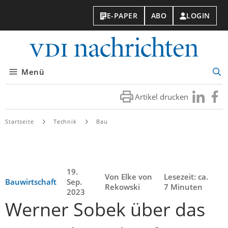
E-PAPER
ABO
LOGIN
VDI-
Nachri
Menü
Suc
öff
Artikel drucken
Besuchen
Besuc
Sie
Sie
uns
uns
Startseite
Technik
Bau
bei
bei
LinkedIn
Faceb
19.
Von Elke von
Lesezeit: ca.
Bauwirtschaft
Sep.
Rekowski
7 Minuten
2023
Werner Sobek über das