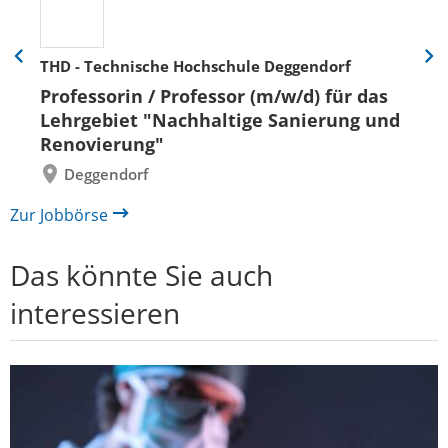
THD - Technische Hochschule Deggendorf
Eine
Eine
Folie
Folie
Professorin / Professor (m/w/d) für das
zurück
vor
Lehrgebiet "Nachhaltige Sanierung und
Renovierung"
Deggendorf
Zur Jobbörse
Das könnte Sie auch
interessieren