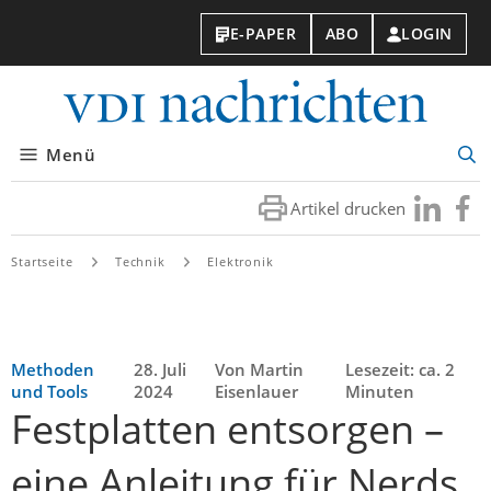
E-PAPER
ABO
LOGIN
VDI-
Nachri
Menü
Suc
öff
Artikel drucken
Besuchen
Besuc
Sie
Sie
uns
uns
Startseite
Technik
Elektronik
bei
bei
LinkedIn
Faceb
Methoden
28. Juli
Von Martin
Lesezeit: ca. 2
und Tools
2024
Eisenlauer
Minuten
Festplatten entsorgen –
eine Anleitung für Nerds