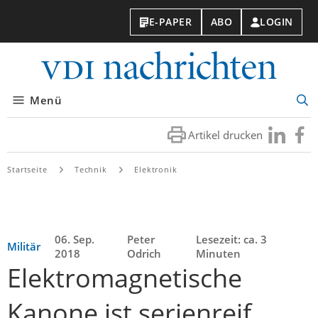
E-PAPER
ABO
LOGIN
VDI-
Nachri
Menü
Suc
öff
Artikel drucken
Besuchen
Besuc
Sie
Sie
uns
uns
Startseite
Technik
Elektronik
bei
bei
LinkedIn
Faceb
06. Sep.
Peter
Lesezeit: ca. 3
Militär
2018
Odrich
Minuten
Elektromagnetische
Kanone ist serienreif