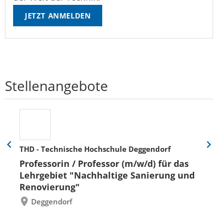
JETZT ANMELDEN
Stellenangebote
THD - Technische Hochschule Deggendorf
Eine
Eine
Folie
Folie
Professorin / Professor (m/w/d) für das
zurück
vor
Lehrgebiet "Nachhaltige Sanierung und
Renovierung"
Deggendorf