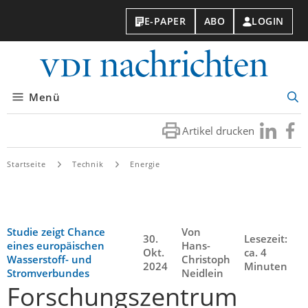
E-PAPER
ABO
LOGIN
VDI-
Nachri
Menü
Suc
öff
Artikel drucken
Besuchen
Besuc
Sie
Sie
uns
uns
Startseite
Technik
Energie
bei
bei
LinkedIn
Faceb
Studie zeigt Chance
Von
30.
Lesezeit:
eines europäischen
Hans-
Okt.
ca. 4
Wasserstoff- und
Christoph
2024
Minuten
Stromverbundes
Neidlein
Forschungszentrum