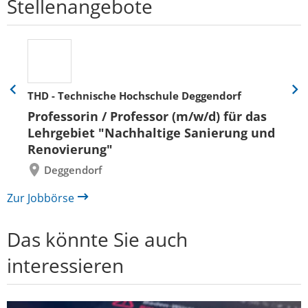
Stellenangebote
THD - Technische Hochschule Deggendorf
Eine
Eine
Folie
Folie
Professorin / Professor (m/w/d) für das
zurück
vor
Lehrgebiet "Nachhaltige Sanierung und
Renovierung"
Deggendorf
Zur Jobbörse
Das könnte Sie auch
interessieren