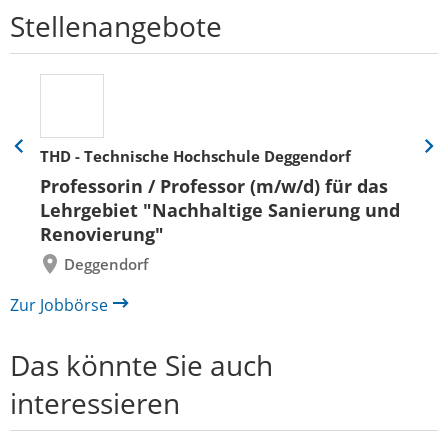
Stellenangebote
THD - Technische Hochschule Deggendorf
Eine
Eine
Folie
Folie
Professorin / Professor (m/w/d) für das
zurück
vor
Lehrgebiet "Nachhaltige Sanierung und
Renovierung"
Deggendorf
Zur Jobbörse
Das könnte Sie auch
interessieren