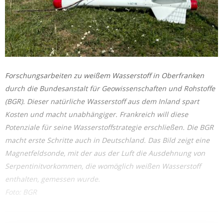
Forschungsarbeiten zu weißem Wasserstoff in Oberfranken
durch die Bundesanstalt für Geowissenschaften und Rohstoffe
(BGR). Dieser natürliche Wasserstoff aus dem Inland spart
Kosten und macht unabhängiger. Frankreich will diese
Potenziale für seine Wasserstoffstrategie erschließen. Die BGR
macht erste Schritte auch in Deutschland. Das Bild zeigt eine
Magnetfeldsonde, mit der aus der Luft die Ausdehnung von
Serpentinitvorkommen, die womöglich weißen Wasserstoff
enthalten, gemessen wurde.
Foto: BGR