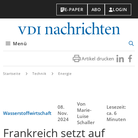
E-PAPER
ABO
LOGIN
VDI-
Nachri
Menü
Suc
öff
Artikel drucken
Besuchen
Besuc
Sie
Sie
uns
uns
Startseite
Technik
Energie
bei
bei
LinkedIn
Faceb
Von
08.
Lesezeit:
Marie-
Wasserstoffwirtschaft
Nov.
ca. 6
Luise
2024
Minuten
Schaller
Frankreich setzt auf