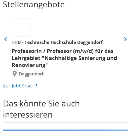
Stellenangebote
THD - Technische Hochschule Deggendorf
Eine
Eine
Folie
Folie
Professorin / Professor (m/w/d) für das
zurück
vor
Lehrgebiet "Nachhaltige Sanierung und
Renovierung"
Deggendorf
Zur Jobbörse
Das könnte Sie auch
interessieren