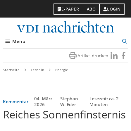
E-PAPER
ABO
LOGIN
VDI-
Nachri
Menü
Suc
öff
Artikel drucken
Besuchen
Besuc
Sie
Sie
uns
uns
Startseite
Technik
Energie
bei
bei
LinkedIn
Faceb
04. März
Stephan
Lesezeit: ca. 2
Kommentar
2026
W. Eder
Minuten
Reiches Sonnenfinsternis