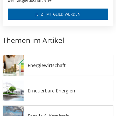
der Mitgliedschaft Vn+.
JETZT MITGLIED WERDEN
Themen im Artikel
Energiewirtschaft
Erneuerbare Energien