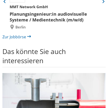
Eine
Eine
MMT Network GmbH
Folie
Folie
zurück
vor
Planungsingenieur:in audiovisuelle
Systeme / Medientechnik (m/w/d)
Berlin
Zur Jobbörse
Das könnte Sie auch
interessieren