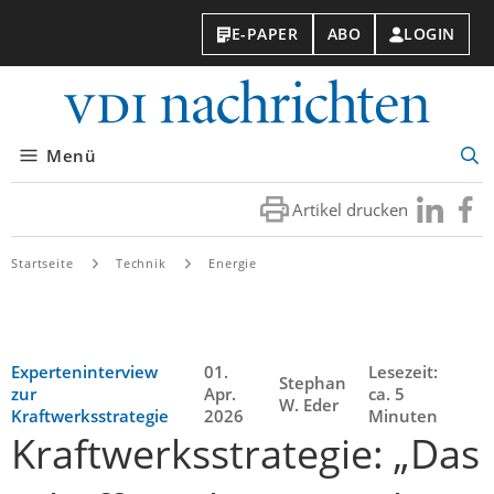
E-PAPER
ABO
LOGIN
VDI-
Nachri
Menü
Suc
öff
Artikel drucken
Besuchen
Besuc
Sie
Sie
uns
uns
Startseite
Technik
Energie
bei
bei
LinkedIn
Faceb
Experteninterview
01.
Lesezeit:
Stephan
zur
Apr.
ca. 5
W. Eder
Kraftwerksstrategie
2026
Minuten
Kraftwerksstrategie: „Das