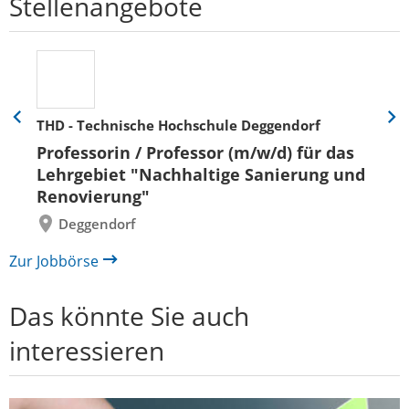
Stellenangebote
THD - Technische Hochschule Deggendorf
Eine
Eine
Folie
Folie
Professorin / Professor (m/w/d) für das
zurück
vor
Lehrgebiet "Nachhaltige Sanierung und
Renovierung"
Deggendorf
Zur Jobbörse
Das könnte Sie auch
interessieren