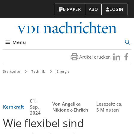
E-PAPER
ABO
LOGIN
VDI-
Nachri
Menü
Suc
öff
Artikel drucken
Besuchen
Besuc
Sie
Sie
uns
uns
Startseite
Technik
Energie
bei
bei
LinkedIn
Faceb
01.
Von Angelika
Lesezeit: ca.
Kernkraft
Sep.
Nikionok-Ehrlich
5 Minuten
2024
Wie flexibel sind