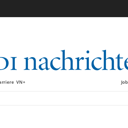
arriere
VN+
Job