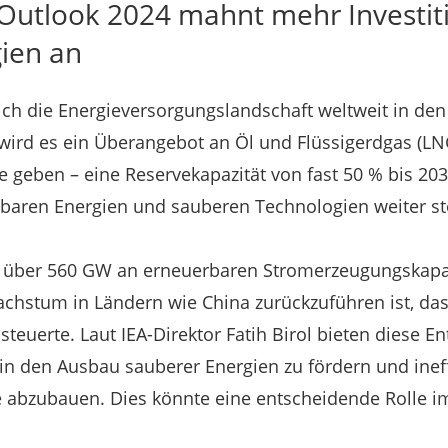
Outlook 2024 mahnt mehr Investit
ien an
sich die Energieversorgungslandschaft weltweit in den
 wird es ein Überangebot an Öl und Flüssigerdgas (LN
re geben – eine Reservekapazität von fast 50 % bis 20
rbaren Energien und sauberen Technologien weiter st
 über 560 GW an erneuerbaren Stromerzeugungskapaz
chstum in Ländern wie China zurückzuführen ist, das 
teuerte. Laut IEA-Direktor Fatih Birol bieten diese E
 in den Ausbau sauberer Energien zu fördern und inef
fe abzubauen. Dies könnte eine entscheidende Rolle