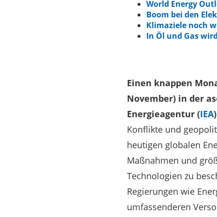
World Energy Outlo
Boom bei den Elek
Klimaziele noch we
In Öl und Gas wird
Einen knappen Mona
November) in der as
Energieagentur (
IEA
Konflikte und geopoli
heutigen globalen Ene
Maßnahmen und größer
Technologien zu besch
Regierungen wie Energ
umfassenderen Versorg