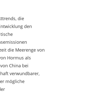
ttrends, die
ntwicklung den
tische
asemissionen
zeit die Meerenge von
 von Hormus als
 von China bei
chaft verwundbarer,
mer mögliche
der