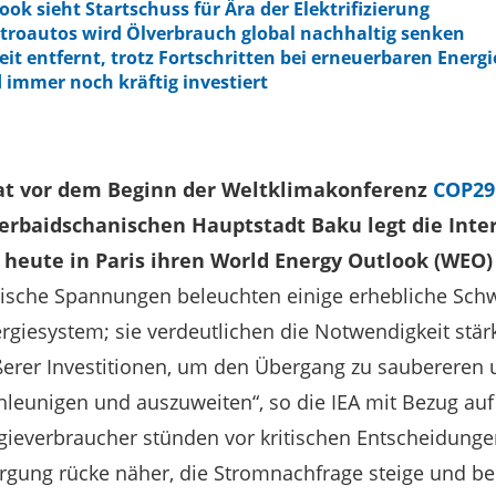
ok sieht Startschuss für Ära der Elektrifizierung
troautos wird Ölverbrauch global nachhaltig senken
it entfernt, trotz Fortschritten bei erneuerbaren Energ
 immer noch kräftig investiert
t vor dem Beginn der Weltklimakonferenz
COP29
erbaidschanischen Hauptstadt Baku legt die Inte
) heute in Paris ihren World Energy Outlook (WEO) 
tische Spannungen beleuchten einige erhebliche Sch
rgiesystem; sie verdeutlichen die Notwendigkeit stärk
er Investitionen, um den Übergang zu saubereren 
leunigen und auszuweiten“, so die IEA mit Bezug auf
ieverbraucher stünden vor kritischen Entscheidungen
ung rücke näher, die Stromnachfrage steige und bei