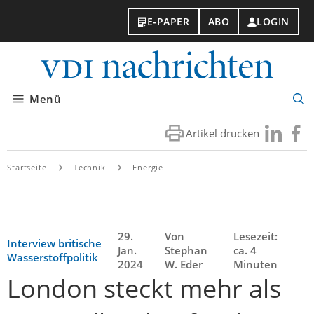
E-PAPER
ABO
LOGIN
VDI-
Nachri
Menü
Suc
öff
Artikel drucken
Besuchen
Besuc
Sie
Sie
uns
uns
Startseite
Technik
Energie
bei
bei
LinkedIn
Faceb
29.
Von
Lesezeit:
Interview britische
Jan.
Stephan
ca. 4
Wasserstoffpolitik
2024
W. Eder
Minuten
London steckt mehr als