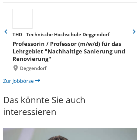
THD - Technische Hochschule Deggendorf
Eine
Eine
Folie
Folie
Professorin / Professor (m/w/d) für das
zurück
vor
Lehrgebiet "Nachhaltige Sanierung und
Renovierung"
Deggendorf
Zur Jobbörse
Das könnte Sie auch
interessieren