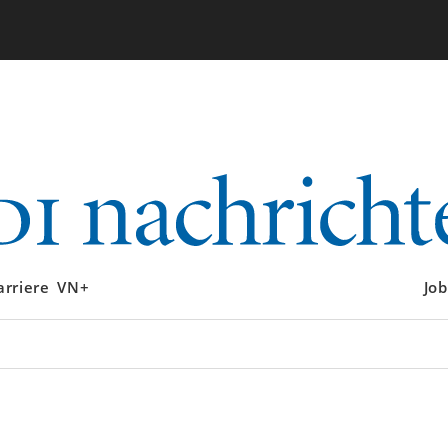
arriere
VN+
Job