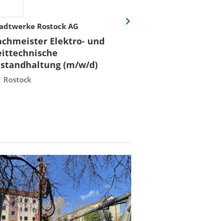
adtwerke Rostock AG
Hochschule für W
Eine
Folie
Recht Berlin
achmeister Elektro- und
vor
Professorin/Pr
eittechnische
(m/w/d) für
nstandhaltung (m/w/d)
"Konstruktion
Rostock
Berlin