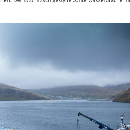
ert. Der futuristisch gestylte „Unterwasserdrache“ nu