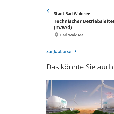
her
Stadt Bad Waldsee
Eine
Folie
ür
Technischer Betriebsleite
zurück
 und Bauen (BLB)
(m/w/d)
re/innen
Bad Waldsee
itektur bzw.
rwesen mit
 Hochbau
Zur Jobbörse
Das könnte Sie auch