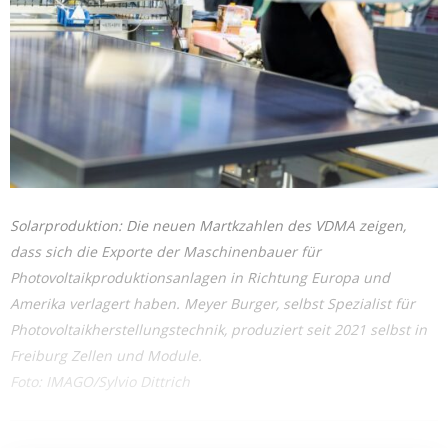
Solarproduktion: Die neuen Martkzahlen des VDMA zeigen,
dass sich die Exporte der Maschinenbauer für
Photovoltaikproduktionsanlagen in Richtung Europa und
Amerika verlagert haben. Meyer Burger, selbst Spezialist für
Photovoltaikherstellungstechnik, produziert seit 2021 selbst in
Freiburg Zellen und Module.
Foto: IMAGO/Sylvio Dittrich