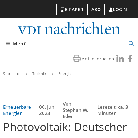
E-PAPER
ABO
LOGIN
VDI-
Nachri
Menü
Suc
öff
Artikel drucken
Besuchen
Besuc
Sie
Sie
uns
uns
Startseite
Technik
Energie
bei
bei
LinkedIn
Faceb
Von
Erneuerbare
06. Juni
Lesezeit: ca. 3
Stephan W.
Energien
2023
Minuten
Eder
Photovoltaik: Deutscher