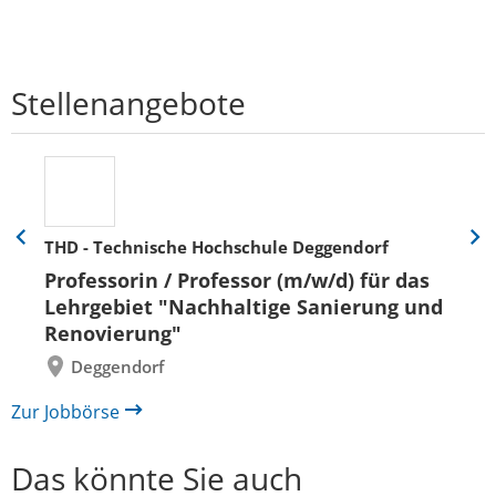
Stellenangebote
THD - Technische Hochschule Deggendorf
Eine
Eine
Folie
Folie
Professorin / Professor (m/w/d) für das
zurück
vor
Lehrgebiet "Nachhaltige Sanierung und
Renovierung"
Deggendorf
Zur Jobbörse
Das könnte Sie auch