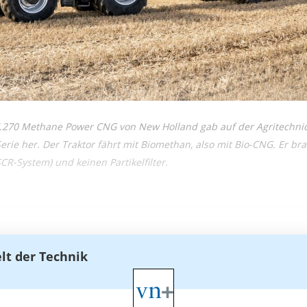
T7.270 Methane Power CNG von New Holland gab auf der Agritechni
 Serie her. Der Traktor fährt mit Biomethan, also mit Bio-CNG. Er br
R-System) und keinen Partikelfilter.
elt der Technik