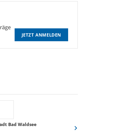
träge
JETZT ANMELDEN
adt Bad Waldsee
Stadtwerke Rost
Eine