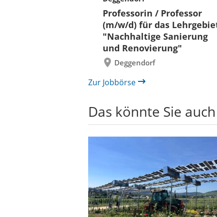
Verkehr &
Folie
Professorin / Professor
x)
zurück
(m/w/d) für das Lehrgebie
"Nachhaltige Sanierung
und Renovierung"
Deggendorf
Zur Jobbörse
Das könnte Sie auch