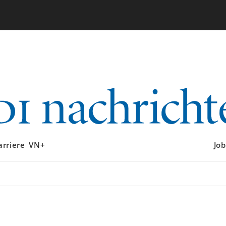
arriere
VN+
Job