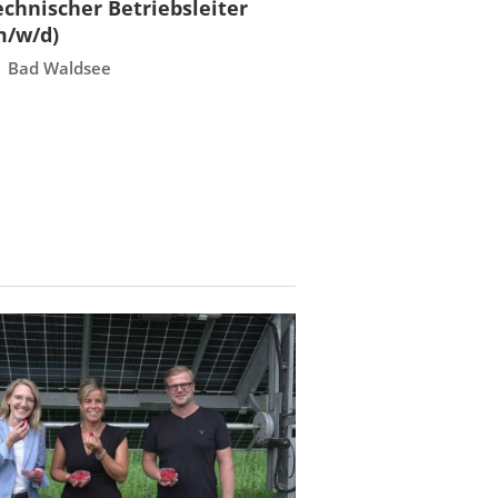
echnischer Betriebsleiter
Fachmeister E
Folie
m/w/d)
Leittechnisch
vor
Instandhaltun
Bad Waldsee
Rostock