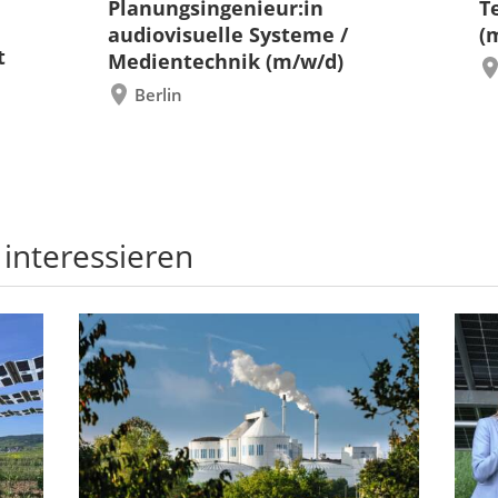
Planungsingenieur:in
T
audiovisuelle Systeme /
(
t
Medientechnik (m/w/d)
Berlin
 interessieren