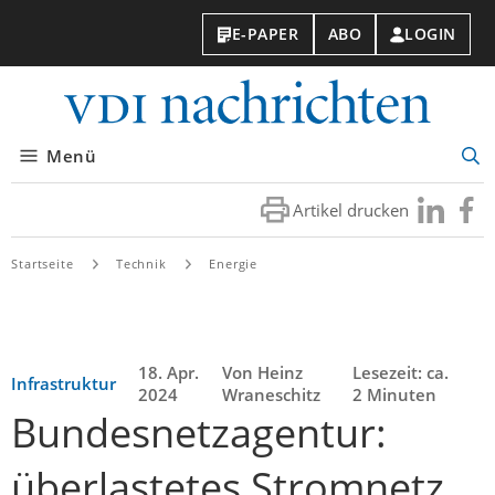
E-PAPER
ABO
LOGIN
VDI-
Nachri
Menü
Suc
öff
Artikel drucken
Besuchen
Besuc
Sie
Sie
uns
uns
Startseite
Technik
Energie
bei
bei
LinkedIn
Faceb
18. Apr.
Von Heinz
Lesezeit: ca.
Infrastruktur
2024
Wraneschitz
2 Minuten
Bundesnetzagentur:
überlastetes Stromnetz