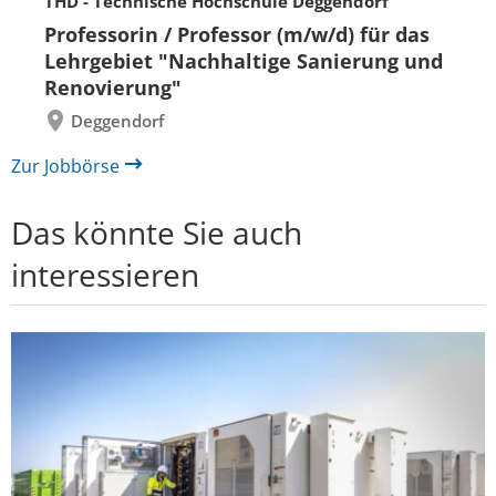
THD - Technische Hochschule Deggendorf
Eine
Eine
Folie
Folie
Professorin / Professor (m/w/d) für das
zurück
vor
Lehrgebiet "Nachhaltige Sanierung und
Renovierung"
Deggendorf
Zur Jobbörse
Das könnte Sie auch
interessieren