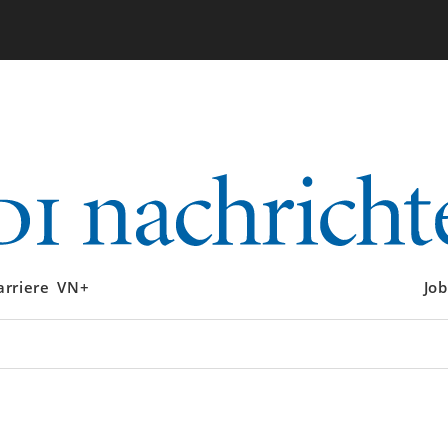
arriere
VN+
Job