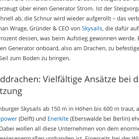
erzeugt über einen Generator Strom. Ist der Steigvorg
nell ab, die Schnur wird wieder aufgerollt – das ver
ephan Wrage, Gründer & CEO von
Skysails
, die dafür a
Prozent dessen, was beim Aufstieg gewonnen werde. E
 den Generator onboard, also am Drachen, zu befesti
Seil zum Boden zu bringen.
drachen: Vielfältige Ansätze bei d
tzung
urger Skysails ab 150 m in Höhen bis 600 m traut, a
epower
(Delft) und
Enerkíte
(Eberswalde bei Berlin) e
Dabei wollen all diese Unternehmen von dem enorme
gewiesenermaßen vorhanden ist. Einerseits bei der Wi