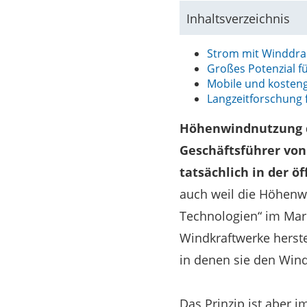
Inhaltsverzeichnis
Strom mit Winddrac
Großes Potenzial f
Mobile und kosteng
Langzeitforschung 
Höhenwindnutzung du
Geschäftsführer vo
tatsächlich in der ö
auch weil die Höhenw
Technologien“ im Mar
Windkraftwerke herste
in denen sie den Win
Das Prinzip ist aber i