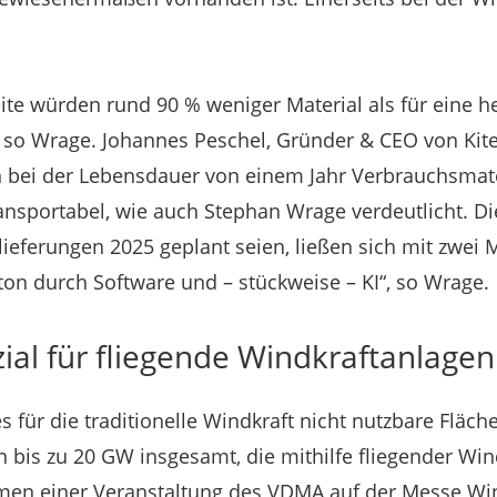
ite würden rund 90 % weniger Material als für eine 
 so Wrage. Johannes Peschel, Gründer & CEO von Kit
 bei der Lebensdauer von einem Jahr Verbrauchsmate
ransportabel, wie auch Stephan Wrage verdeutlicht. D
slieferungen 2025 geplant seien, ließen sich mit zwei
ton durch Software und – stückweise – KI“, so Wrage.
ial für fliegende Windkraftanlagen
s für die traditionelle Windkraft nicht nutzbare Fläc
n bis zu 20 GW insgesamt, die mithilfe fliegender Wi
hmen einer Veranstaltung des VDMA auf der Messe W