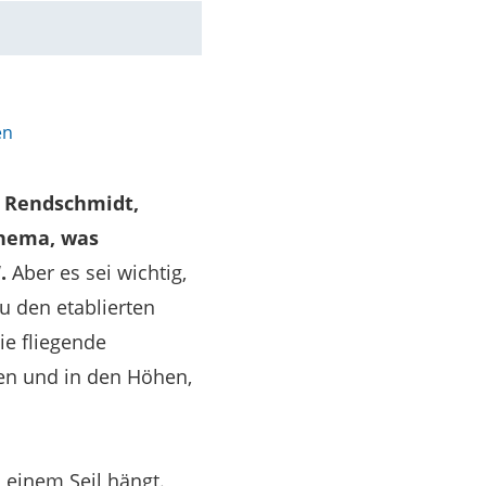
en
s Rendschmidt,
 Thema, was
.
Aber es sei wichtig,
 den etablierten
e fliegende
zen und in den Höhen,
 einem Seil hängt.