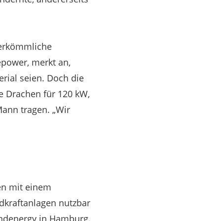
herkömmliche
epower, merkt an,
rial seien. Doch die
ie Drachen für 120 kW,
 Mann tragen. „Wir
hen mit einem
ndkraftanlagen nutzbar
indenergy in Hamburg.