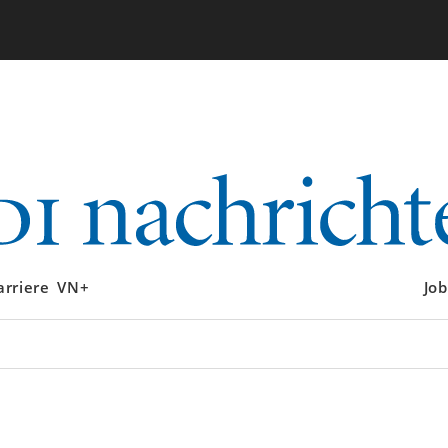
arriere
VN+
Job