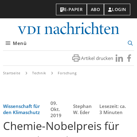
E-PAPER
ABO
LOGIN
VDI-
Nachri
Menü
Suc
öff
Artikel drucken
Besuchen
Besuc
Sie
Sie
uns
uns
Startseite
Technik
Forschung
bei
bei
LinkedIn
Faceb
09.
Wissenschaft für
Stephan
Lesezeit: ca.
Okt.
den Klimaschutz
W. Eder
3 Minuten
2019
Chemie-Nobelpreis für