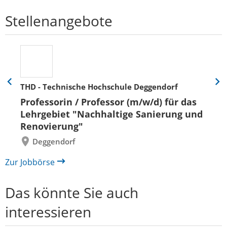
Stellenangebote
THD - Technische Hochschule Deggendorf
Eine
Eine
Folie
Folie
Professorin / Professor (m/w/d) für das
zurück
vor
Lehrgebiet "Nachhaltige Sanierung und
Renovierung"
Deggendorf
Zur Jobbörse
Das könnte Sie auch
interessieren