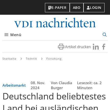
E-PAPER
ABO
LOGIN
VDI-
Nachri
Menü
Suc
öff
Artikel drucken
Besuchen
Besuc
Sie
Sie
uns
uns
Startseite
Technik
Forschung
bei
bei
LinkedIn
Faceb
08. Nov.
Von Claudia
Lesezeit: ca. 2
Arbeitsmarkt
2024
Burger
Minuten
Deutschland beliebtestes
Land bei ausländischen