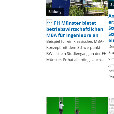
S
Bildung
An
er
FH Münster bietet
St
betriebswirtschaftlichen
St
MBA für Ingenieure an
ei
Beispiel für ein klassisches MBA-
Der
Konzept mit dem Schwerpunkt
Stu
BWL ist ein Studiengang an der FH
ver
Münster. Er hat allerdings auch…
ges
bei
St