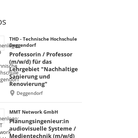
bs
THD - Technische Hochschule
Deggendorf
Professorin / Professor
(m/w/d) für das
Lehrgebiet "Nachhaltige
Sanierung und
Renovierung"
Deggendorf
MMT Network GmbH
Planungsingenieur:in
audiovisuelle Systeme /
Medientechnik (m/w/d)