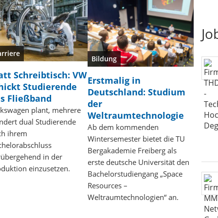
Jo
rriere
Bildung
att Schreibtisch: VW
Erstmalig in
hickt Studierende
Deutschland: Studium
s Fließband
der
lkswagen plant, mehrere
Weltraumtechnologie
ndert dual Studierende
Ab dem kommenden
ch ihrem
Wintersemester bietet die TU
chelorabschluss
Bergakademie Freiberg als
rübergehend in der
erste deutsche Universität den
duktion einzusetzen.
Bachelorstudiengang „Space
Resources –
Weltraumtechnologien“ an.