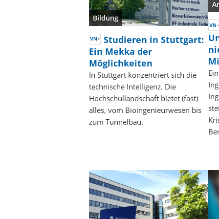
A
Bildung
Un
Studieren in Stuttgart:
ni
Ein Mekka der
Mi
Möglichkeiten
Ein
In Stuttgart konzentriert sich die
In
technische Intelligenz. Die
Ing
Hochschullandschaft bietet (fast)
ste
alles, vom Bioingenieurwesen bis
Kri
zum Tunnelbau.
Be