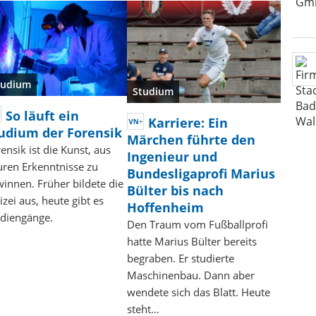
tudium
Studium
So läuft ein
Karriere: Ein
udium der Forensik
Märchen führte den
ensik ist die Kunst, aus
Ingenieur und
ren Erkenntnisse zu
Bundesligaprofi Marius
innen. Früher bildete die
Bülter bis nach
izei aus, heute gibt es
Hoffenheim
udiengänge.
Den Traum vom Fußballprofi
hatte Marius Bülter bereits
begraben. Er studierte
Maschinenbau. Dann aber
wendete sich das Blatt. Heute
steht…