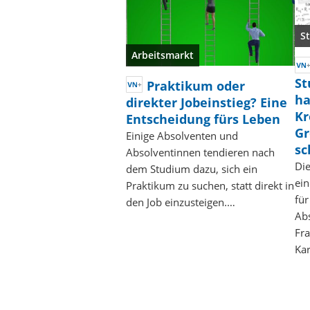
S
Arbeitsmarkt
St
Praktikum oder
ha
direkter Jobeinstieg? Eine
Kr
Entscheidung fürs Leben
Gr
Einige Absolventen und
sc
Absolventinnen tendieren nach
Die
dem Studium dazu, sich ein
ei
Praktikum zu suchen, statt direkt in
für
den Job einzusteigen.…
Abs
Fra
Kar