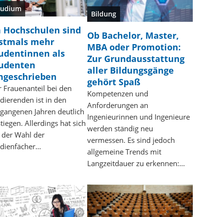
tudium
Bildung
 Hochschulen sind
Ob Bachelor, Master,
stmals mehr
MBA oder Promotion:
udentinnen als
Zur Grundausstattung
udenten
aller Bildungsgänge
ngeschrieben
gehört Spaß
 Frauenanteil bei den
Kompetenzen und
dierenden ist in den
Anforderungen an
gangenen Jahren deutlich
Ingenieurinnen und Ingenieure
tiegen. Allerdings hat sich
werden ständig neu
 der Wahl der
vermessen. Es sind jedoch
udienfächer…
allgemeine Trends mit
Langzeitdauer zu erkennen:…