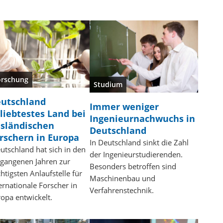
orschung
Studium
utschland
Immer weniger
liebtestes Land bei
Ingenieurnachwuchs in
sländischen
Deutschland
rschern in Europa
In Deutschland sinkt die Zahl
tschland hat sich in den
der Ingenieurstudierenden.
rgangenen Jahren zur
Besonders betroffen sind
htigsten Anlaufstelle für
Maschinenbau und
ernationale Forscher in
Verfahrenstechnik.
opa entwickelt.