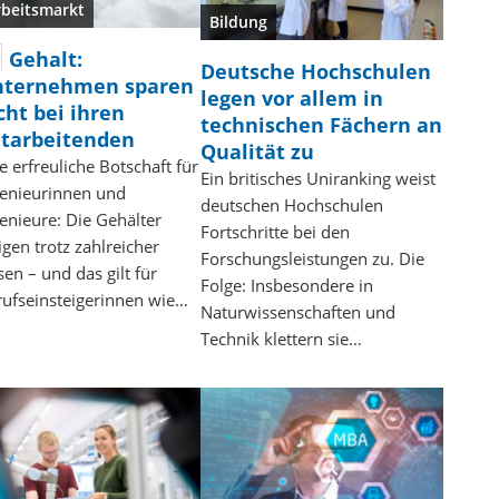
rbeitsmarkt
Bildung
Gehalt:
Deutsche Hochschulen
ternehmen sparen
legen vor allem in
cht bei ihren
technischen Fächern an
tarbeitenden
Qualität zu
e erfreuliche Botschaft für
Ein britisches Uniranking weist
genieurinnen und
deutschen Hochschulen
enieure: Die Gehälter
Fortschritte bei den
igen trotz zahlreicher
Forschungsleistungen zu. Die
sen – und das gilt für
Folge: Insbesondere in
rufseinsteigerinnen wie…
Naturwissenschaften und
Technik klettern sie…