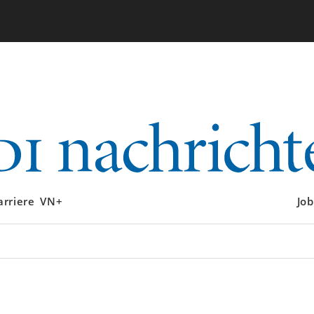
arriere
VN+
Job