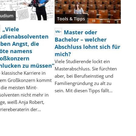
tudium
Tools & Tipps
„Viele
Master oder
udienabsolventen
Bachelor – welcher
ben Angst, die
Abschluss lohnt sich für
öte namens
mich?
oßkonzern
Viele Studierende lockt ein
hlucken zu müssen“
Masterabschluss. Sie fürchten
 klassische Karriere in
aber, bei Berufseinstieg und
nem Großkonzern kommt
Familiengründung zu alt zu
 die meisten Mint-
sein. Mit diesen Tipps fällt…
olventen nicht mehr in
ge, weiß Anja Robert,
riereberaterin der…