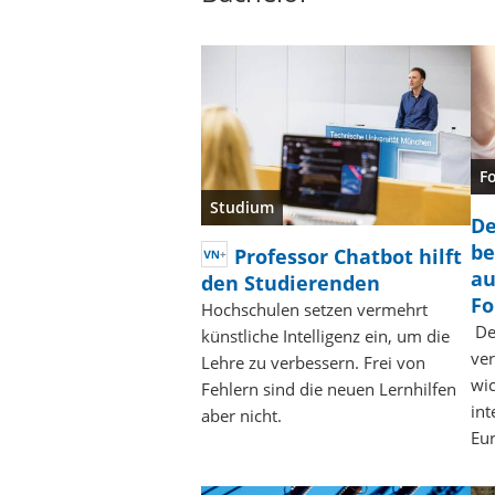
F
Studium
De
be
Professor Chatbot hilft
au
den Studierenden
Fo
Hochschulen setzen vermehrt
Deu
künstliche Intelligenz ein, um die
ve
Lehre zu verbessern. Frei von
wic
Fehlern sind die neuen Lernhilfen
int
aber nicht.
Eur