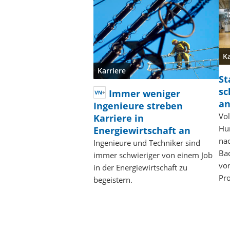
Ka
Karriere
St
sc
Immer weniger
an
Ingenieure streben
Vo
Karriere in
Hu
Energiewirtschaft an
na
Ingenieure und Techniker sind
Ba
immer schwieriger von einem Job
vo
in der Energiewirtschaft zu
Pro
begeistern.