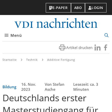
E-PAPER
ABO
LOGIN
VDI-
Nachri
Menü
Suc
öff
Artikel drucken
Besuchen
Besuc
Sie
Sie
uns
uns
Startseite
Technik
Additive Fertigung
bei
bei
LinkedIn
Faceb
16. Nov.
Von Stefan
Lesezeit: ca. 3
Bildung
2023
Asche
Minuten
Deutschlands erster
Masterstudiengang für