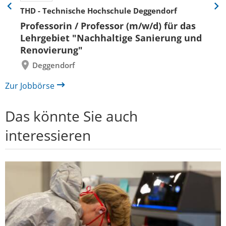
THD - Technische Hochschule Deggendorf
Eine
Eine
Folie
Folie
Professorin / Professor (m/w/d) für das
zurück
vor
Lehrgebiet "Nachhaltige Sanierung und
Renovierung"
Deggendorf
Zur Jobbörse
Das könnte Sie auch
interessieren