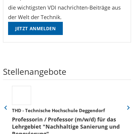
die wichtigsten VDI nachrichten-Beiträge aus
der Welt der Technik.
JETZT ANMELDEN
Stellenangebote
THD - Technische Hochschule Deggendorf
Eine
Eine
Folie
Folie
Professorin / Professor (m/w/d) für das
zurück
vor
Lehrgebiet "Nachhaltige Sanierung und
Renovierung"