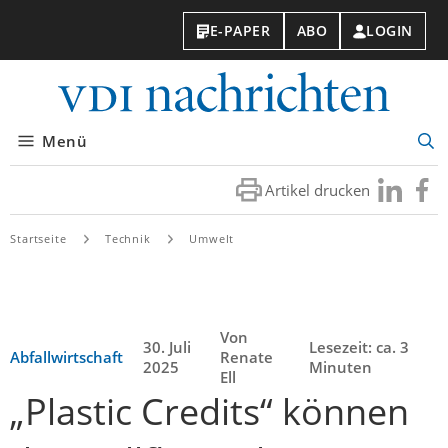
E-PAPER
ABO
LOGIN
VDI-
Nachri
Menü
Suc
öff
Artikel drucken
Besuchen
Besuc
Sie
Sie
uns
uns
Startseite
Technik
Umwelt
bei
bei
LinkedIn
Faceb
Von
30. Juli
Lesezeit: ca. 3
Abfallwirtschaft
Renate
2025
Minuten
Ell
„Plastic Credits“ können