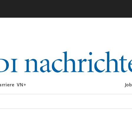
arriere
VN+
Job