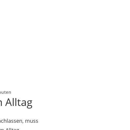
inuten
 Alltag
achlassen, muss