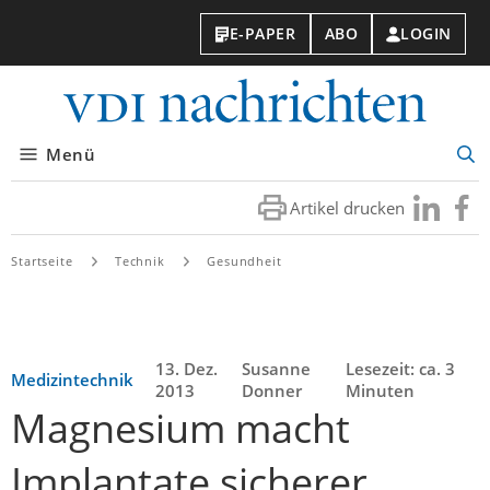
E-PAPER
ABO
LOGIN
VDI-
Nachri
Menü
Suc
öff
Artikel drucken
Besuchen
Besuc
Sie
Sie
uns
uns
Startseite
Technik
Gesundheit
bei
bei
LinkedIn
Faceb
13. Dez.
Susanne
Lesezeit: ca. 3
Medizintechnik
2013
Donner
Minuten
Magnesium macht
Implantate sicherer