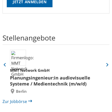
JETZT ANMELDEN
Stellenangebote
Eine
Eine
MMT Network GmbH
Folie
Folie
zurück
vor
Planungsingenieur:in audiovisuelle
Systeme / Medientechnik (m/w/d)
Berlin
Zur Jobbörse