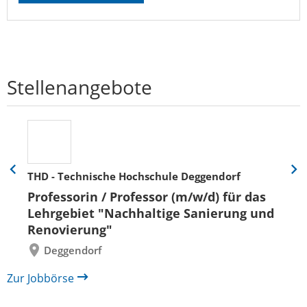
Stellenangebote
THD - Technische Hochschule Deggendorf
Eine
Eine
Folie
Folie
Professorin / Professor (m/w/d) für das
zurück
vor
Lehrgebiet "Nachhaltige Sanierung und
Renovierung"
Deggendorf
Zur Jobbörse