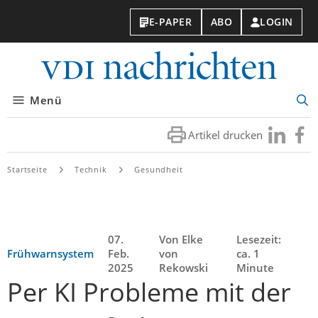
E-PAPER
ABO
LOGIN
VDI-
Nachri
Menü
Suc
öff
Artikel drucken
Besuchen
Besuc
Sie
Sie
uns
uns
Startseite
Technik
Gesundheit
bei
bei
LinkedIn
Faceb
07.
Von Elke
Lesezeit:
Frühwarnsystem
Feb.
von
ca. 1
2025
Rekowski
Minute
Per KI Probleme mit der