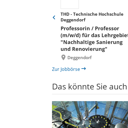
THD - Technische Hochschule
Deggendorf
Eine
Verkehr &
Folie
Professorin / Professor
x)
zurück
(m/w/d) für das Lehrgebie
"Nachhaltige Sanierung
und Renovierung"
Deggendorf
Zur Jobbörse
Das könnte Sie auch