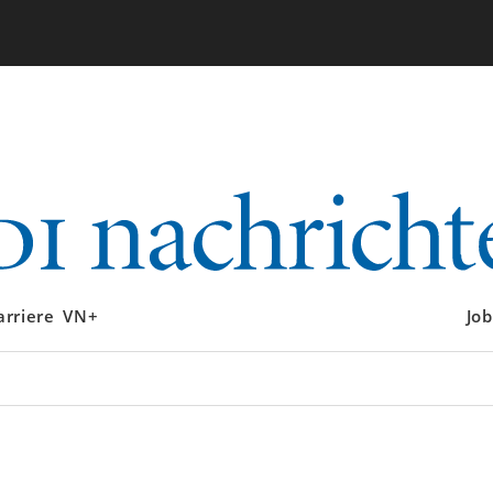
arriere
VN+
Job