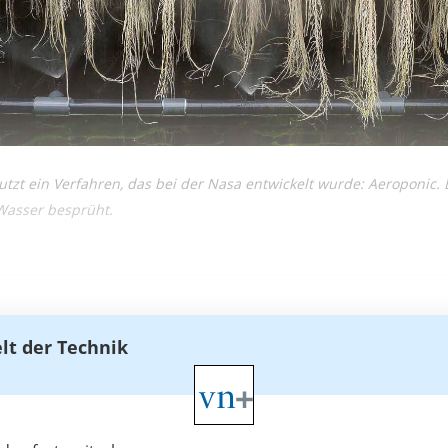
utzt ein Verfahren, das bei der Nasa entwickelt wurde: Aeroponic.
Wasser besprüht.
elt der Technik