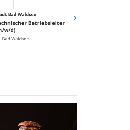
adt Bad Waldsee
Stadtwerke Rost
Eine
echnischer Betriebsleiter
Fachmeister E
Folie
m/w/d)
Leittechnisch
vor
Instandhaltun
Bad Waldsee
Rostock