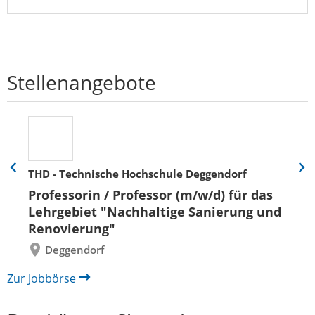
Stellenangebote
THD - Technische Hochschule Deggendorf
Eine
Eine
Folie
Folie
Professorin / Professor (m/w/d) für das
zurück
vor
Lehrgebiet "Nachhaltige Sanierung und
Renovierung"
Deggendorf
Zur Jobbörse