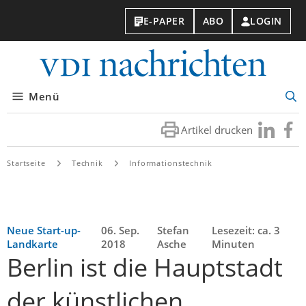
E-PAPER
ABO
LOGIN
VDI-
Nachri
Menü
Suc
öff
Artikel drucken
Besuchen
Besuc
Sie
Sie
uns
uns
Startseite
Technik
Informationstechnik
bei
bei
LinkedIn
Faceb
Neue Start-up-
06. Sep.
Stefan
Lesezeit: ca. 3
Landkarte
2018
Asche
Minuten
Berlin ist die Hauptstadt
der künstlichen