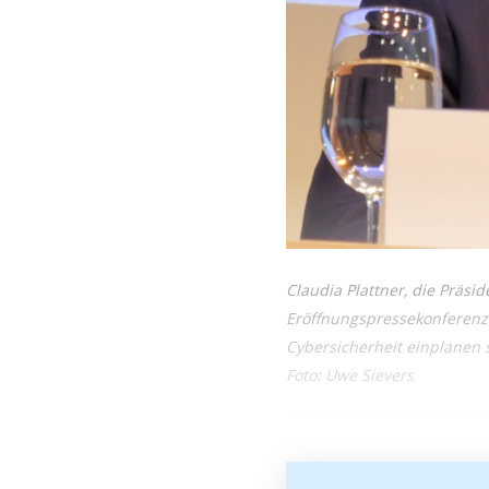
Claudia Plattner, die Präsi
Eröffnungspressekonferenz 
Cybersicherheit einplanen s
Foto: Uwe Sievers