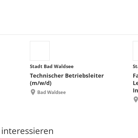
Stadt Bad Waldsee
St
Technischer Betriebsleiter
F
(m/w/d)
L
I
Bad Waldsee
 interessieren