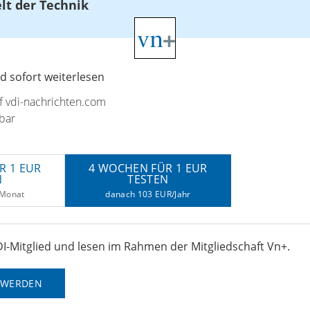
elt der Technik
 sofort weiterlesen
uf vdi-nachrichten.com
bar
R 1 EUR
4 WOCHEN FÜR 1 EUR
N
TESTEN
/Monat
danach 103 EUR/Jahr
I-Mitglied und lesen im Rahmen der Mitgliedschaft Vn+.
D WERDEN