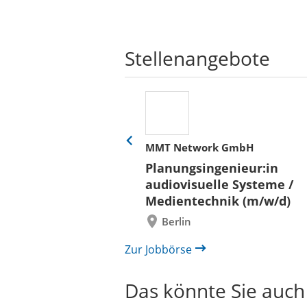
Stellenangebote
her
MMT Network GmbH
Eine
Folie
ür
Planungsingenieur:in
zurück
 und Bauen (BLB)
audiovisuelle Systeme /
/in (w/m/d)
Medientechnik (m/w/d)
/ Außenanlagen
Berlin
il /
bau
Zur Jobbörse
Das könnte Sie auch