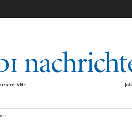
arriere
VN+
Job
ität