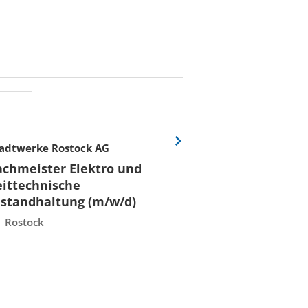
adtwerke Rostock AG
Stadtwerke Rost
Eine
Folie
achmeister Elektro und
Fachmeister E
vor
eittechnische
Leittechnisch
nstandhaltung (m/w/d)
Instandhaltun
Rostock
Rostock