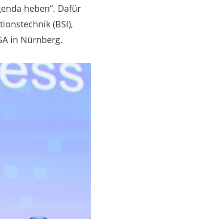
genda heben“. Dafür
ionstechnik (BSI),
-SA in Nürnberg.