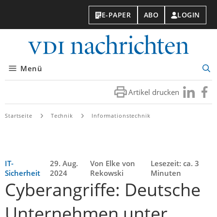
E-PAPER
ABO
LOGIN
VDI-
Nachri
Menü
Suc
öff
Artikel drucken
Besuchen
Besuc
Sie
Sie
uns
uns
Startseite
Technik
Informationstechnik
bei
bei
LinkedIn
Faceb
IT-
29. Aug.
Von Elke von
Lesezeit: ca. 3
Sicherheit
2024
Rekowski
Minuten
Cyberangriffe: Deutsche
Unternehmen unter