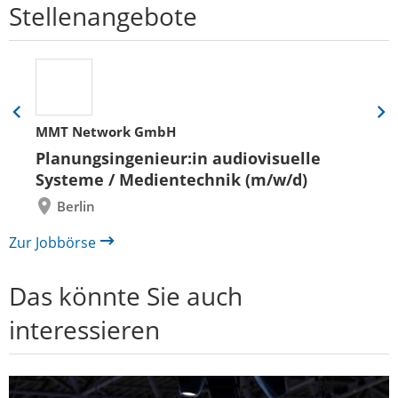
Stellenangebote
Eine
Eine
MMT Network GmbH
Folie
Folie
zurück
vor
Planungsingenieur:in audiovisuelle
Systeme / Medientechnik (m/w/d)
Berlin
Zur Jobbörse
Das könnte Sie auch
interessieren