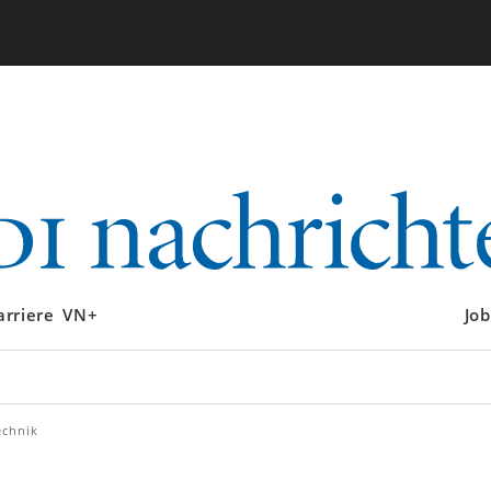
arriere
VN+
Job
echnik