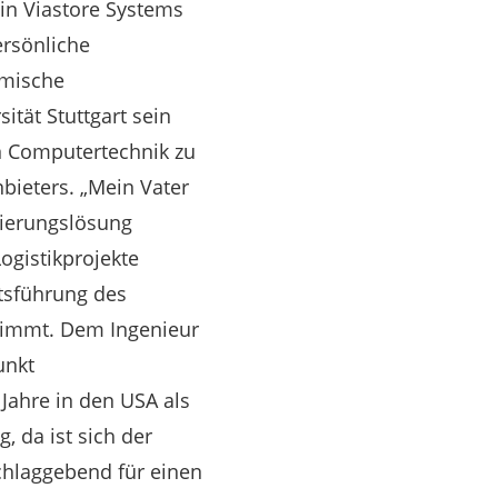
in Viastore Systems
rsönliche
emische
tät Stuttgart sein
n Computertechnik zu
nbieters. „Mein Vater
sierungslösung
ogistikprojekte
ftsführung des
nimmt. Dem Ingenieur
unkt
Jahre in den USA als
 da ist sich der
chlaggebend für einen