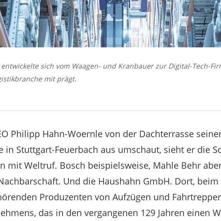
 entwickelte sich vom Waagen- und Kranbauer zur Digital-Tech-Firm
stikbranche mit prägt.
EO Philipp Hahn-Woernle von der Dachterrasse seine
in Stuttgart-Feuerbach aus umschaut, sieht er die Sc
 mit Weltruf. Bosch beispielsweise, Mahle Behr aber
r Nachbarschaft. Und die Haushahn GmbH. Dort, beim
hörenden Produzenten von Aufzügen und Fahrtreppen,
nehmens, das in den vergangenen 129 Jahren einen W