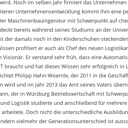
wird. Noch im selben Jahr firmiert das Unternehmen 
iteren Unternehmensentwicklung kommt ihm eine pe
 Der Maschinenbauingenieur mit Schwerpunkt auf ch
deckt bereits während seines Studiums an der Universi
 mit der damals noch in den Kinderschuhen steckende
issen profitiert er auch als Chef des neuen Logistika
n Visionär. Er verstand sehr früh, dass eine Automati
T braucht und hat dieses Wissen sehr erfolgreich in L
erichtet Philipp Hahn-Woernle, der 2011 in die Geschä
 wird und im Jahr 2013 das Amt seines Vaters über
ann, der in Würzburg Betriebswirtschaft mit Schwerp
 und Logistik studierte und anschließend für mehrere 
rbeitete. Doch nicht die unterschiedliche Ausbildung,
ondern vielmehr der Generationsunterschied ist auss