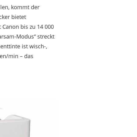
llen, kommt der
cker bietet
t Canon bis zu 14 000
arsam-Modus“ streckt
nttinte ist wisch-,
ten/min – das