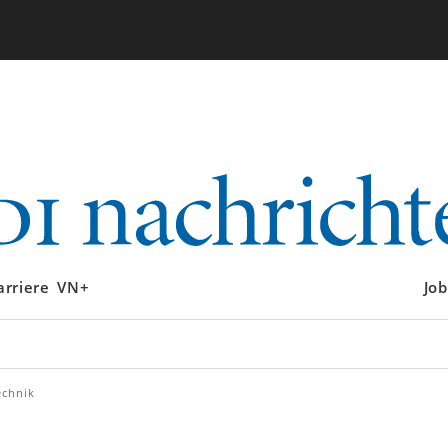
arriere
VN+
Job
echnik