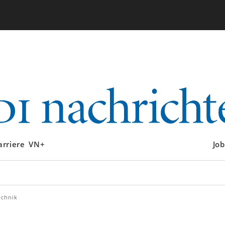
arriere
VN+
Job
echnik