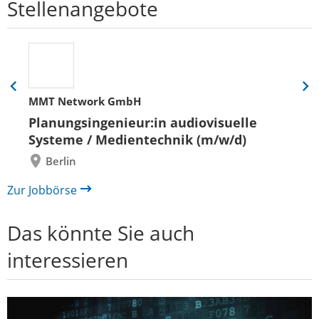
Stellenangebote
Eine
Eine
MMT Network GmbH
Folie
Folie
zurück
vor
Planungsingenieur:in audiovisuelle
Systeme / Medientechnik (m/w/d)
Berlin
Zur Jobbörse
Das könnte Sie auch
interessieren