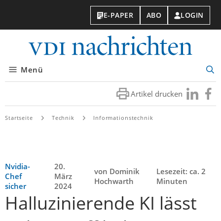
E-PAPER
ABO
LOGIN
VDI-
Nachri
Menü
Suc
öff
Artikel drucken
Besuchen
Besuc
Sie
Sie
uns
uns
Startseite
Technik
Informationstechnik
bei
bei
LinkedIn
Faceb
Nvidia-
20.
von Dominik
Lesezeit: ca. 2
Chef
März
Hochwarth
Minuten
sicher
2024
Halluzinierende KI lässt