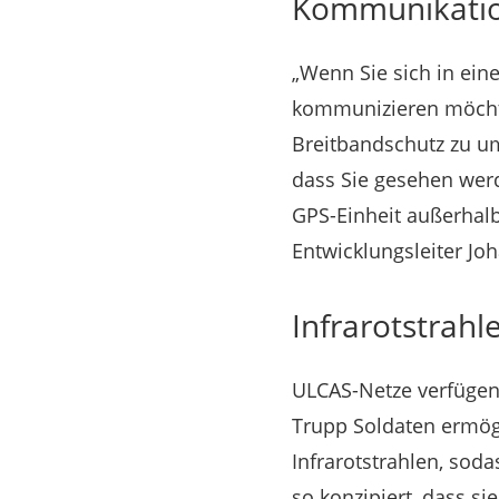
Kommunikatio
„Wenn Sie sich in ei
kommunizieren möchte
Breitbandschutz zu u
dass Sie gesehen wer
GPS-Einheit außerhalb
Entwicklungsleiter Joh
Infrarotstrahl
ULCAS-Netze verfügen
Trupp Soldaten ermög
Infrarotstrahlen, sod
so konzipiert, dass si