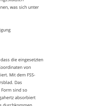
nen, was sich unter
digung
 dass die eingesetzten
 Koordinaten von
ert. Mit dem FSS-
ersblad. Das
 Form sind so
gahertz absorbiert
los durchkommen.