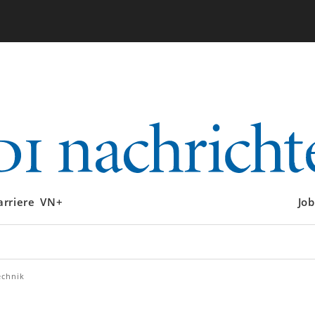
arriere
VN+
Job
echnik