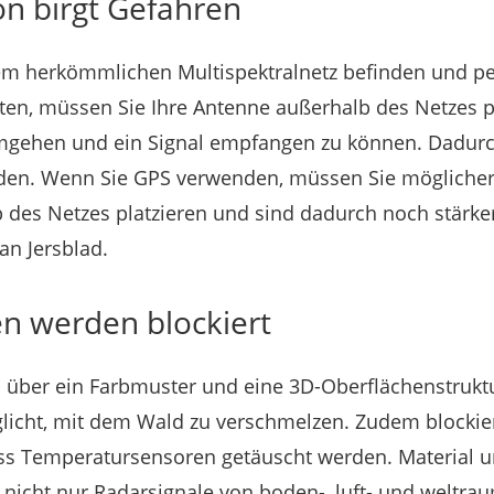
n birgt Gefahren
nem herkömmlichen Multispektralnetz befinden und p
n, müssen Sie Ihre Antenne außerhalb des Netzes p
mgehen und ein Signal empfangen zu können. Dadurch
den. Wenn Sie GPS verwenden, müssen Sie mögliche
 des Netzes platzieren und sind dadurch noch stärker
an Jersblad.
en werden blockiert
 über ein Farbmuster und eine 3D-Oberflächenstruktu
licht, mit dem Wald zu verschmelzen. Zudem blockie
ass Temperatursensoren getäuscht werden. Material u
e nicht nur Radarsignale von boden-, luft- und weltra