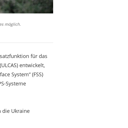
es möglich.
atzfunktion für das
(ULCAS) entwickelt,
face System“ (FSS)
PS-Systeme
n die Ukraine