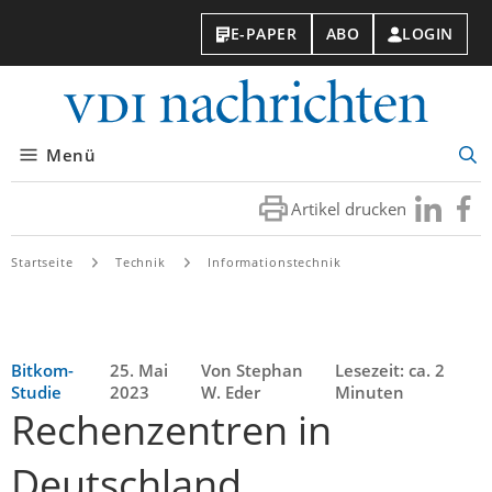
E-PAPER
ABO
LOGIN
VDI-
Nachri
Menü
Suc
öff
Artikel drucken
Besuchen
Besuc
Sie
Sie
uns
uns
Startseite
Technik
Informationstechnik
bei
bei
LinkedIn
Faceb
Bitkom-
25. Mai
Von Stephan
Lesezeit: ca. 2
Studie
2023
W. Eder
Minuten
Rechenzentren in
Deutschland