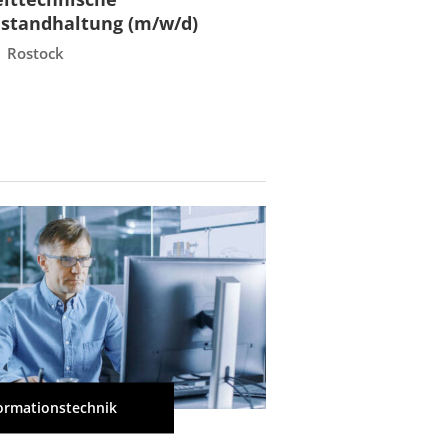
nstandhaltung (m/w/d)
Instandhaltun
Rostock
Rostock
ormationstechnik