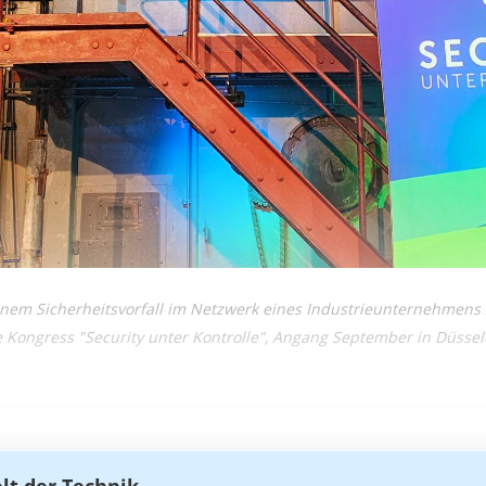
inem Sicherheitsvorfall im Netzwerk eines Industrieunternehmens
e Kongress "Security unter Kontrolle", Angang September in Düssel
elt der Technik