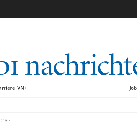
arriere
VN+
Job
echnik