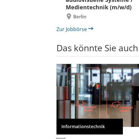
/in (w/m/d)
Medientechnik (m/w/d)
/ Außenanlagen
Berlin
il /
bau
Zur Jobbörse
Das könnte Sie auch
Informationstechnik