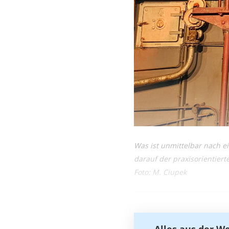
Was ist unmittelbar nach e
darauf der praxisorientiert
Foto: M. Ciupek
Alles aus der W