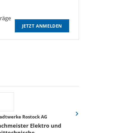
träge
JETZT ANMELDEN
adtwerke Rostock AG
Stadtwerke Rost
Eine
Folie
achmeister Elektro und
Fachmeister E
vor
eittechnische
Leittechnisch