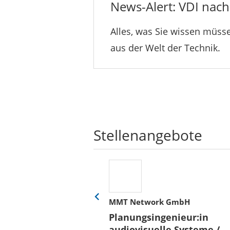
News-Alert: VDI nachr
Alles, was Sie wissen müsse
aus der Welt der Technik.
Stellenangebote
her
MMT Network GmbH
Eine
Folie
ür
Planungsingenieur:in
zurück
 und Bauen (BLB)
audiovisuelle Systeme /