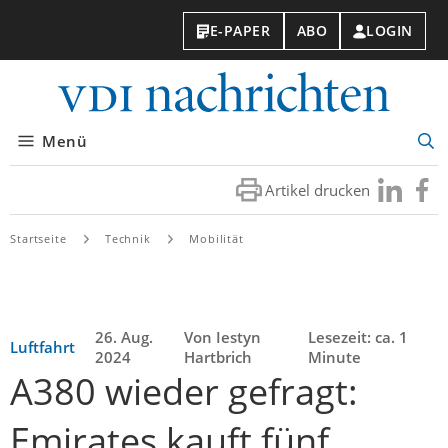
E-PAPER
ABO
LOGIN
VDI-
Nachri
Menü
Suc
öff
Artikel drucken
Besuchen
Besuc
Sie
Sie
uns
uns
Startseite
Technik
Mobilität
bei
bei
LinkedIn
Faceb
26. Aug.
Von Iestyn
Lesezeit: ca. 1
Luftfahrt
2024
Hartbrich
Minute
A380 wieder gefragt:
Emirates kauft fünf